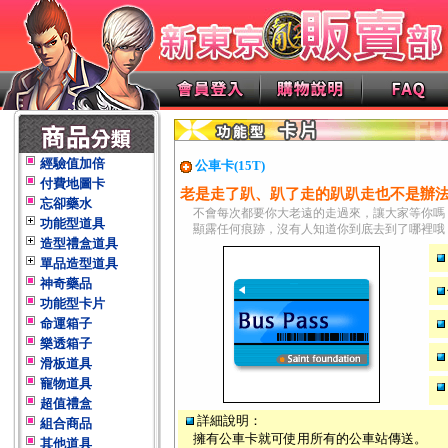
經驗值加倍
公車卡(15T)
付費地圖卡
老是走了趴、趴了走的趴趴走也不是辦
忘卻藥水
不會每次都要你大老遠的走過來，讓大家等你嗎
功能型道具
顯露任何痕跡，沒有人知道你到底去到了哪裡哦
造型禮盒道具
單品造型道具
神奇藥品
功能型卡片
命運箱子
樂透箱子
滑板道具
寵物道具
超值禮盒
詳細說明：
組合商品
擁有公車卡就可使用所有的公車站傳送。
其他道具