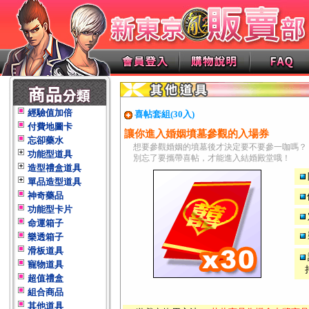
經驗值加倍
喜帖套組(30入)
付費地圖卡
讓你進入婚姻墳墓參觀的入場券
忘卻藥水
想要參觀婚姻的墳墓後才決定要不要參一咖嗎？
功能型道具
別忘了要攜帶喜帖，才能進入結婚殿堂哦！
造型禮盒道具
單品造型道具
神奇藥品
功能型卡片
命運箱子
樂透箱子
滑板道具
寵物道具
超值禮盒
組合商品
其他道具